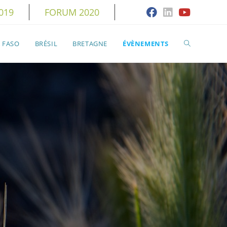
019
FORUM 2020
TOGGLE
 FASO
BRÉSIL
BRETAGNE
ÉVÈNEMENTS
WEBSITE
SEARCH